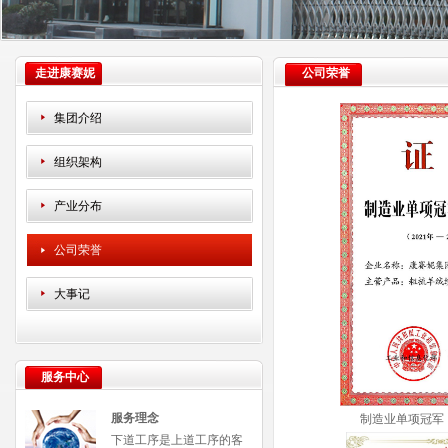
走进康赛妮
公司荣誉
集团介绍
组织架构
产业分布
公司荣誉
大事记
服务中心
服务理念
制造业单项冠军（2
下道工序是上道工序的客