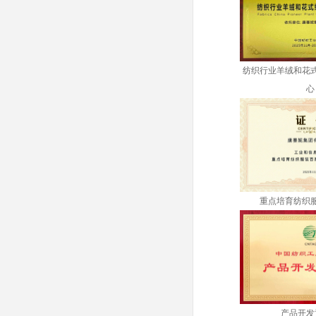
纺织行业羊绒和花
心
重点培育纺织
产品开发