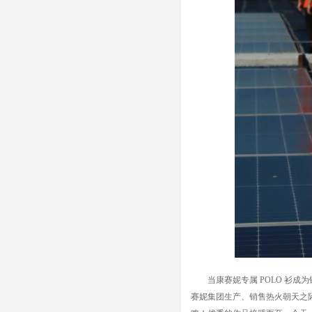
当康赛妮专属
POLO
衫成为
赛妮集团生产、销售热火朝天之际